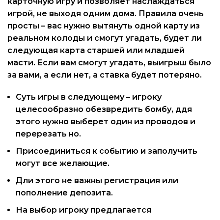
карточную игру и позволяет наслаждаться
игрой, не выходя одним дома. Правила очень
просты – вас нужно вытянуть одной карту из
реальном колоды и смогут угадать, будет ли
следующая карта старшей или младшей
масти. Если вам смогут угадать, выигрыш было
за вами, а если нет, а ставка будет потеряно.
Суть игры в следующему – игроку
целесообразно обезвредить бомбу, ддя
этого нужно выберет один из проводов и
перерезать но.
Присоединиться к событию и заполучить
могут все желающие.
Дли этого не важны регистрация или
пополнение депозита.
На выбор игроку предлагается