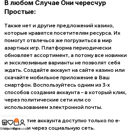
В любом Случае Они чересчур
Простые:
Также нет и другие предложений казино,
которые нравятся посетителям ресурса. Их
помогут отвлечься же погрузиться в мир
азартных игр. Платформа периодически
обновляет ассортимент, а потому все новинки
и эксклюзивные варианты не позволят себя
ждать. Создайте аккаунт на сайте казино или
скачайте мобильное приложение в Ваш
смартфон. Воспользуйтесь одним из 3-х
способов создания аккаунта – в который клик,
через политические сети или со
использованием электронной почты.
Открытие аккаунта доступно только по e-
0
mail или через социальную сеть.
Shop
Wishlist
My account
Cart