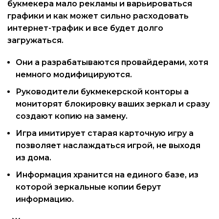
букмекера мало рекламы и варьироваться
графики и как может сильно расходовать
интернет-трафик и все будет долго
загружаться.
Они а разрабатываются провайдерами, хотя
немного модифицируются.
Руководители букмекерской конторы а
мониторят блокировку ваших зеркал и сразу
создают копию на замену.
Игра имитирует старая карточную игру а
позволяет наслаждаться игрой, не выходя
из дома.
Информация хранится на единого базе, из
которой зеркальные копии берут
информацию.