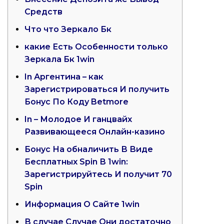
Средств
Что что Зеркало Бк
какие Есть Особенности только
Зеркала Бк 1win
In Аргентина – как
Зарегистрироваться И получить
Бонус По Коду Betmore
In – Молодое И ганцвайх
Развивающееся Онлайн-казино
Бонус На обналичить В Виде
Бесплатных Spin В 1win:
Зарегистрируйтесь И получит 70
Spin
Информация О Сайте 1win
В случае Случае Они достаточно