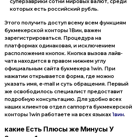
суперзаврики сотни мировых валют, среди
которых есть российский рубль.
Этого получить доступ всему всем функциям
букмекерской конторы 1Вин, важен
зарегистрироваться. Процедура на
платформах одинаковая, и исключением
расположения кнопок. Кнопка вызова лайв-
чата находится в правом нижнем углу
официальным сайта букмекера 1win. При
нажатии открывается форма, где можно
указать имя, e-mail и суть обращения. Первый
же освободилось специалист предоставит
подробную консультацию. Для удобно всех
наших клиентов отдел саппорта букмекерской
конторы 1win работаете на всех языках
1вин
.
какие Есть Плюсы же Минусы У