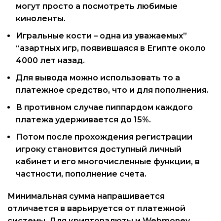
могут просто а посмотреть любимые
киноленты.
Игральные кости – одна из уважаемых”
“азартных игр, появившаяся в Египте около
4000 лет назад.
Для вывода можно использовать то а
платежное средство, что и для пополнения.
В противном случае пиппардом каждого
платежа удерживается до 15%.
Потом после прохождения регистрации
игроку становится доступный личный
кабинет и его многочисленные функции, в
частности, пополнение счета.
Минимальная сумма напрашивается
отличается в варьируется от платежной
системы. Для криптовалюты и Webmoney