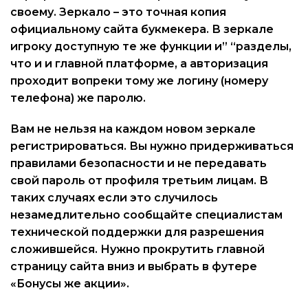
своему. Зеркало – это точная копия
официальному сайта букмекера. В зеркале
игроку доступную те же функции и” “разделы,
что и и главной платформе, а авторизация
проходит вопреки тому же логину (номеру
телефона) же паролю.
Вам не нельзя на каждом новом зеркале
регистрироваться. Вы нужно придерживаться
правилами безопасности и не передавать
свой пароль от профиля третьим лицам. В
таких случаях если это случилось
незамедлительно сообщайте специалистам
технической поддержки для разрешения
сложившейся. Нужно прокрутить главной
страницу сайта вниз и выбрать в футере
«Бонусы же акции».