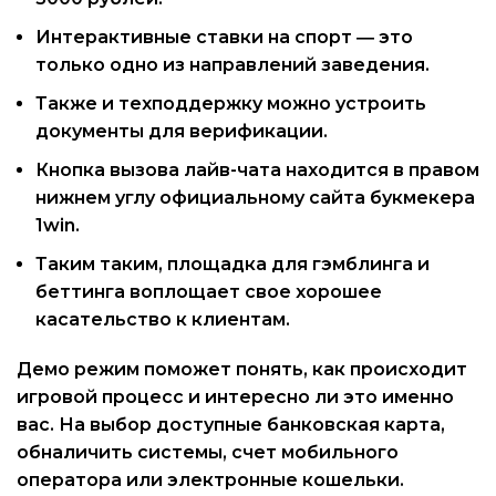
Интерактивные ставки на спорт ― это
только одно из направлений заведения.
Также и техподдержку можно устроить
документы для верификации.
Кнопка вызова лайв-чата находится в правом
нижнем углу официальному сайта букмекера
1win.
Таким таким, площадка для гэмблинга и
беттинга воплощает свое хорошее
касательство к клиентам.
Демо режим поможет понять, как происходит
игровой процесс и интересно ли это именно
вас. На выбор доступные банковская карта,
обналичить системы, счет мобильного
оператора или электронные кошельки.