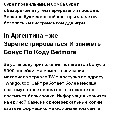
будет правильным, и бомба будет
обезврежена путем перерезания провода.
Зеркало букмекерской конторы является
безопасным инструментом ддя игры.
In Аргентина – же
Зарегистрироваться И заиметь
Бонус По Коду Betmore
За установку приложения полагается бонус в
5000 копейки. На момент написания
материала зеркало 1Win доступно по адресу
1whkgo. top. Сайт работает более месяца,
поэтому вполне вероятно, что вскоре но
постигнет блокировка. Информация хранится
на единой базе, из одной зеркальные копии
взять информацию. На официальном сайте