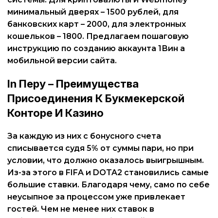
минимальный дверях – 1500 рублей, для
банковских карт – 2000, для электронных
кошельков – 1800. Предлагаем пошаговую
инструкцию по созданию аккаунта 1Вин а
мобильной версии сайта.
In Перу – Преимущества
Присоединения К Букмекерской
Конторе И Казино
За каждую из них с бонусного счета
списывается судя 5% от суммы пари, но при
условии, что должно оказалось выигрышным.
Из-за этого в FIFA и DOTA2 становились самые
большие ставки. Благодаря чему, само по себе
неусыпное за процессом уже привлекает
гостей. Чем не менее них ставок в